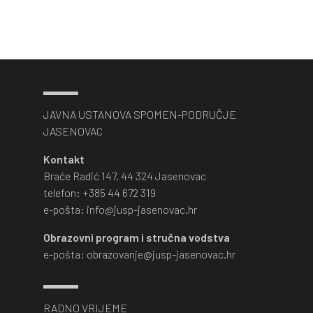
JAVNA USTANOVA SPOMEN-PODRUČJE
JASENOVAC
Kontakt
Braće Radić 147, 44 324 Jasenovac
telefon: +385 44 672 319
e-pošta: info@jusp-jasenovac.hr
Obrazovni program i stručna vodstva
e-pošta: obrazovanje@jusp-jasenovac.hr
RADNO VRIJEME