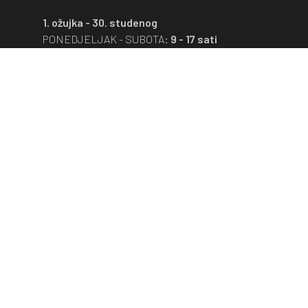
1. ožujka - 30. studenog
PONEDJELJAK - SUBOTA:
9 - 17 sati
Muzej je zatvoren nedjeljom, blagdanima i
neradnim danima.
1. prosinca - 28. veljače
PONEDJELJAK - PETAK:
9 - 16 sati
Muzej je zatvoren subotom, nedjeljom,
blagdanima i neradnim danima.