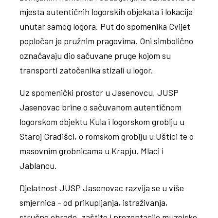
mjesta autentičnih logorskih objekata i lokacija
unutar samog logora. Put do spomenika Cvijet
popločan je pružnim pragovima. Oni simbolično
označavaju dio sačuvane pruge kojom su
transporti zatočenika stizali u logor.
Uz spomenički prostor u Jasenovcu, JUSP
Jasenovac brine o sačuvanom autentičnom
logorskom objektu Kula i logorskom groblju u
Staroj Gradišci, o romskom groblju u Uštici te o
masovnim grobnicama u Krapju, Mlaci i
Jablancu.
Djelatnost JUSP Jasenovac razvija se u više
smjernica - od prikupljanja, istraživanja,
stručne obrade, zaštite i prezentacije muzejske