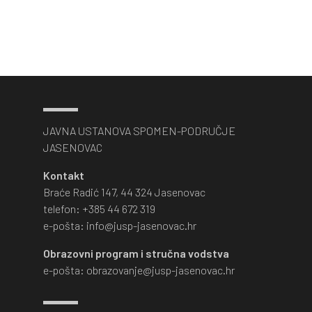
JAVNA USTANOVA SPOMEN-PODRUČJE
JASENOVAC
Kontakt
Braće Radić 147, 44 324 Jasenovac
telefon: +385 44 672 319
e-pošta: info@jusp-jasenovac.hr
Obrazovni program i stručna vodstva
e-pošta: obrazovanje@jusp-jasenovac.hr