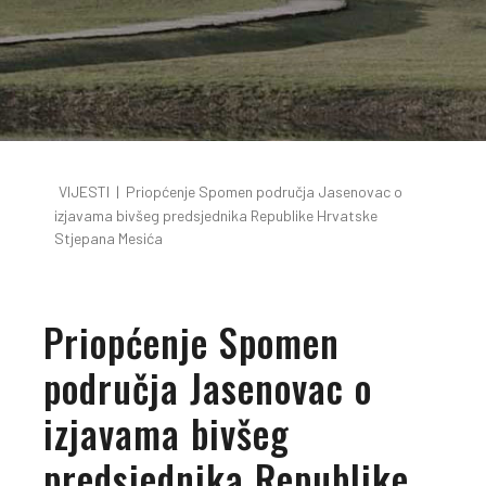
VIJESTI
|
Priopćenje Spomen područja Jasenovac o
izjavama bivšeg predsjednika Republike Hrvatske
Stjepana Mesića
Priopćenje Spomen
područja Jasenovac o
izjavama bivšeg
predsjednika Republike