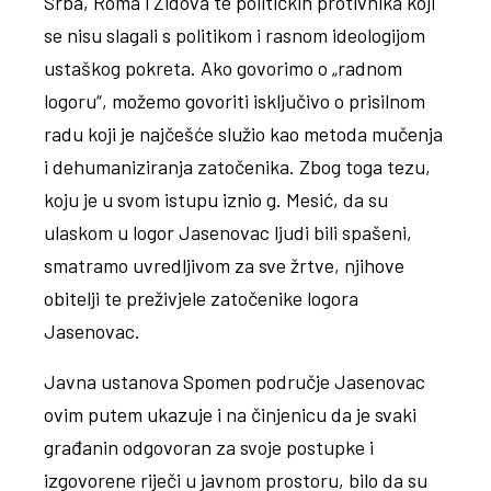
Srba, Roma i Židova te političkih protivnika koji
se nisu slagali s politikom i rasnom ideologijom
ustaškog pokreta. Ako govorimo o „radnom
logoru“, možemo govoriti isključivo o prisilnom
radu koji je najčešće služio kao metoda mučenja
i dehumaniziranja zatočenika. Zbog toga tezu,
koju je u svom istupu iznio g. Mesić, da su
ulaskom u logor Jasenovac ljudi bili spašeni,
smatramo uvredljivom za sve žrtve, njihove
obitelji te preživjele zatočenike logora
Jasenovac.
Javna ustanova Spomen područje Jasenovac
ovim putem ukazuje i na činjenicu da je svaki
građanin odgovoran za svoje postupke i
izgovorene riječi u javnom prostoru, bilo da su