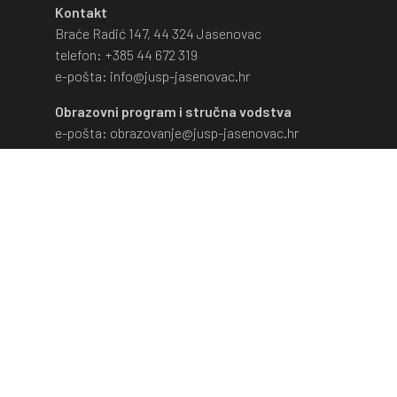
Kontakt
Braće Radić 147, 44 324 Jasenovac
telefon: +385 44 672 319
e-pošta: info@jusp-jasenovac.hr
Obrazovni program i stručna vodstva
e-pošta: obrazovanje@jusp-jasenovac.hr
RADNO VRIJEME
1. ožujka - 30. studenog
PONEDJELJAK - SUBOTA:
9 - 17 sati
Muzej je zatvoren nedjeljom, blagdanima i
neradnim danima.
1. prosinca - 28. veljače
PONEDJELJAK - PETAK:
9 - 16 sati
Muzej je zatvoren subotom, nedjeljom,