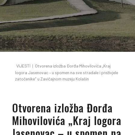
VIJESTI
|
Otvorena izložba Đorđa Mihovilovića „Kraj
logora Jasenovac – u spomen na sve stradale i preživjele
zatočenike" u Zavičajnom muzeju Kolašin
Otvorena izložba Đorđa
Mihovilovića „Kraj logora
Jasenovac – u spomen na