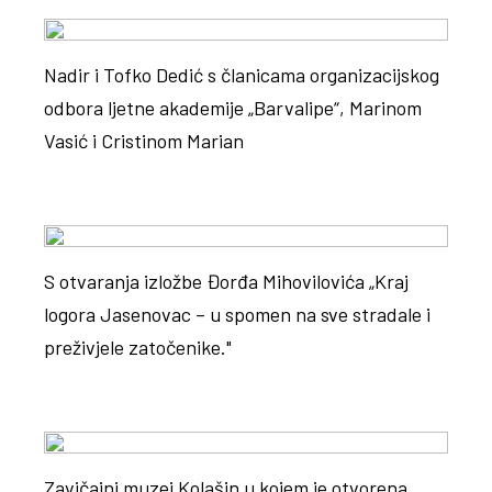
Nadir i Tofko Dedić s članicama organizacijskog
odbora ljetne akademije „Barvalipe“, Marinom
Vasić i Cristinom Marian
S otvaranja izložbe Đorđa Mihovilovića „Kraj
logora Jasenovac – u spomen na sve stradale i
preživjele zatočenike."
Zavičajni muzej Kolašin u kojem je otvorena