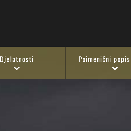
Djelatnosti
Poimenični popis