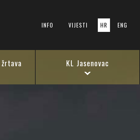
INFO
VIJESTI
HR
ENG
 žrtava
KL Jasenovac